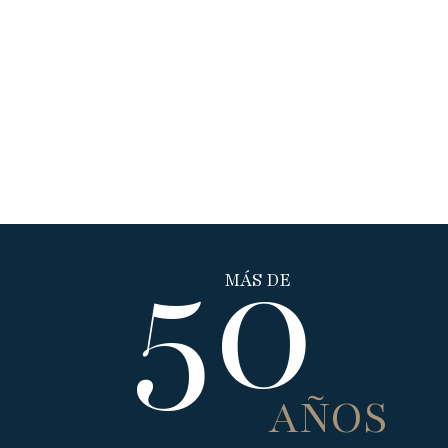
50
MÁS DE
AÑOS